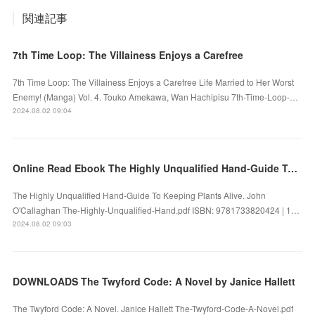
関連記事
7th Time Loop: The Villainess Enjoys a Carefree
7th Time Loop: The Villainess Enjoys a Carefree Life Married to Her Worst
Enemy! (Manga) Vol. 4. Touko Amekawa, Wan Hachipisu 7th-Time-Loop-…
2024.08.02 09:04
Online Read Ebook The Highly Unqualified Hand-Guide To Keeping Plants Alive by John O'Callaghan
The Highly Unqualified Hand-Guide To Keeping Plants Alive. John
O'Callaghan The-Highly-Unqualified-Hand.pdf ISBN: 9781733820424 | 1…
2024.08.02 09:03
DOWNLOADS The Twyford Code: A Novel by Janice Hallett
The Twyford Code: A Novel. Janice Hallett The-Twyford-Code-A-Novel.pdf