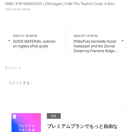
ISBN: 9781668003220 | 336 pages | 9 Mb The Twyford Code: A Nov...
2024.08.02 09:03
2024.07.19 08:53
2024.07.18 03:50
GOOD MATERIAL (edición
[Pdf/ePub] Henrietta Szold:
en inglés) ePub gratis
Hadassah and the Zionist
Dream by Francine Klags…
0
コメント
PR
プレミアムプランでもっと自由な