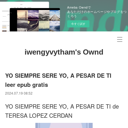
Ameba Owndで
あなただけのホームページやブログをつ
くろう
今すぐ試す
iwengyvytham's Ownd
YO SIEMPRE SERE YO, A PESAR DE TI
leer epub gratis
2024.07.19 08:52
YO SIEMPRE SERE YO, A PESAR DE TI de
TERESA LOPEZ CERDAN